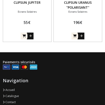
CLIPSUN JUPITER
CLIPSUN URANUS
"POLARISANT"
Ecrans Solaires
Ecrans Solaires
55
€
196
€
Paiements sécurisés
Navigation
Accueil
Catalogue
Contact