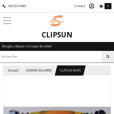
0670370489
Contact
0
CLIPSUN
Bougez, clipsun s'occupe du soleil
Accueil
ECRANS SOLAIRES
CLIPSUN MARS