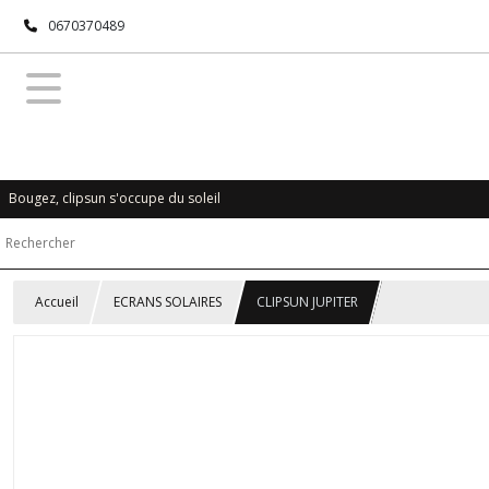
0670370489
Bougez, clipsun s'occupe du soleil
Accueil
ECRANS SOLAIRES
CLIPSUN JUPITER