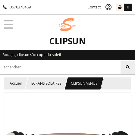
0670370489
Contact
0
CLIPSUN
Bougez, clipsun s'occupe du soleil
Accueil
ECRANS SOLAIRES
CLIPSUN VENUS